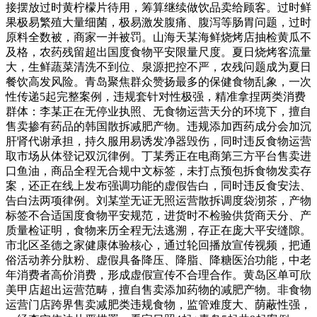
接摆放过时黄柠檬片待用，筹算继续做饮品卖给顾客。过时鲜
果极易繁殖大量细菌，极易激发腹痛、腹泻等肠胃问题，过时
原料全数被，商家一并被罚。山海天某海鲜烧烤店抽检黄瓜不
及格，农药残留超出国度食物平安限量尺度。夏日烧烤客流量
大，生鲜蔬菜清洗不到位、泉源把控不严，农残问题成为夏日
餐饮高发风险。青岛聚焦群众赞扬最多的保健食物乱象，一次
性传递5起完整案例，违规套针对性极强，精准拿捏两类消费
群体：李某正在无停业执照、无食物运营天分的环境下，擅自
售卖掺有药品的韩国散拆减肥产物。违规添加西药成分会加沉
肝肾代谢承担，持久服用易诱发净器毁伤，同时违反食物运营
取市场从体登记双沉律例。丁某秀正在电商第三方平台售卖进
口鱼油，商品全程无合规中文标签，未打点预包拆食物发卖存
案，还正在线上发布强调功能的虚假告白，同时违反食安法、
告白法两项律例。刘某堂无证无照运营散拆调度袋沏茶，产物
标签不合适国度食物平安规范，进货时不检验供货商天分、产
质量检证明，食物来历全程无法逃溯，存正在庞大平安缝隙。
市北区圣德之家健康体验核心，通过轮回播放宣传视频，把通
俗活动养分肽粉、虚假具备降压、降脂、降糖医治功能，中老
年消费者高价消费，形成虚假宣传不合理合作。黄岛区单可欣
美甲店超出运营范畴，擅自售卖添加药物的减肥产物。非食物
运营门店跨界售卖减肥类违规食物，监管难度大、荫蔽性强，