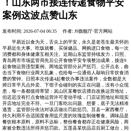
！山东两市接连传递食物平安
案例这波点赞山东
发布时间: 2026-07-04 06:35 作者: J9旗舰厅·官方网站
平易近以食为天，舌尖上的平安，永久是老苍生最关怀的
平易近生大事。吃饭就餐、买保健品、网购进口食物，每一次
消费都和身体健康互相关注。近期山东监管持续发力，日照、
青岛两市市场监管局先后公开食物平安专项整治成果，接连9
起食物运营违型案例。两地监管部分从严惩罚、公开点名，曲
击当下食物行业两大乱象，也给每一位通俗人敲响日常饮食消
费的警钟。日照本次传递4起餐饮办事违法案件，全数都是大
师日常平凡点外卖、下馆子会碰到的实正在问题，没有小众现
患，每一条都值得寄望：岚山区某餐饮店擅自改换运营地址，
但迟迟没有打点食物运营许可变动手续，门店证照地址和现实
开店地址完全不符。一旦门客吃出问题、想要，底子无法精准
逃责，监管部分依法对该店做出罚款惩罚。莒县一家西餐厅，
持久利用不合适国度食用盐尺度的玫瑰盐制做餐食。调味品是
餐饮根本原料，原料不达标，整份餐食都存正在健康风险，商
家被全数违法所得并惩罚款。五莲县某饮品店后厨工做台，间