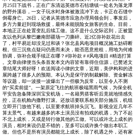
月25日下战书，正在广东清远英德市石牯塘镇一处名为落龙潭
的野外溪谷，一女子玩水时身体被激流冲下去，卡正在石缝中
倒霉身亡。26日，记者从英德市应急办理局领会到，事发后，
多方力量赶到现场救援，最终未能脱险女旅客的生命。目前，
本地正正在处置变乱后续工做。这不是什么交际迟到，正被盟
友以色列从黎巴嫩南部疆场一刀撕碎。近2亿弥补款花出去
了，村平易近却没见过和谈？张北县风电项目概况施工妨碍断
根。但三沉焦点疑问仍悬而未决，能否恶意抢租，用地为何难
协调，弥补合规手续正在哪？#弥补款 # #风电项目 #精选打算
。文章由律便当头条首发本文内容皆有靠得住信源，已赘述文
章结尾大师好呀！欢送阅读小律的文章，近期，美伊构和的进
展跨越了很多人的预期。本认为是保守的制裁解除、资金解冻
等议题，却一波接一波爆出了一些极为反常，以至令人不测
的“买卖前提”。一架原定飞往的航班极端黑雨气候，为保全机
平安告急备降深圳宝安机场，一名籍男搭客听后竟就地情感失
控，正在机舱内撒野打滚。还放话要联系相关部分施压，机组
立即开门放他下机，以至要求航班掉头沉飞。影视业近几年不
算太景气，有越来越多的本土演员没有拍戏的机遇，为了不起
不北上成长，又或是转行做其他的工做。可以或许北上成长的
演员，相对来说仍是不错的，至多可以或许换个做出本职工
做。但也不是所有演员都能北上成长，除了机遇之外，还有家