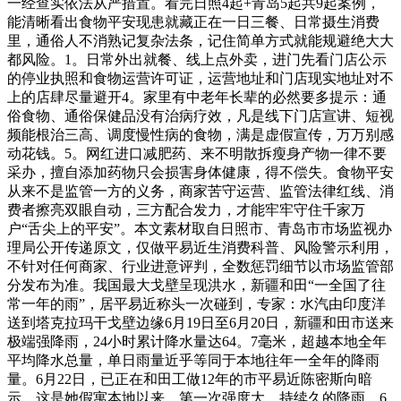
一经查实依法从严措置。看完日照4起+青岛5起共9起案例，
能清晰看出食物平安现患就藏正在一日三餐、日常摄生消费
里，通俗人不消熟记复杂法条，记住简单方式就能规避绝大大
都风险。1。日常外出就餐、线上点外卖，进门先看门店公示
的停业执照和食物运营许可证，运营地址和门店现实地址对不
上的店肆尽量避开4。家里有中老年长辈的必然要多提示：通
俗食物、通俗保健品没有治病疗效，凡是线下门店宣讲、短视
频能根治三高、调度慢性病的食物，满是虚假宣传，万万别感
动花钱。5。网红进口减肥药、来不明散拆瘦身产物一律不要
采办，擅自添加药物只会损害身体健康，得不偿失。食物平安
从来不是监管一方的义务，商家苦守运营、监管法律红线、消
费者擦亮双眼自动，三方配合发力，才能牢牢守住千家万
户“舌尖上的平安”。本文素材取自日照市、青岛市市场监视办
理局公开传递原文，仅做平易近生消费科普、风险警示利用，
不针对任何商家、行业进意评判，全数惩罚细节以市场监管部
分发布为准。我国最大戈壁呈现洪水，新疆和田“一全国了往
常一年的雨”，居平易近称头一次碰到，专家：水汽由印度洋
送到塔克拉玛干戈壁边缘6月19日至6月20日，新疆和田市送来
极端强降雨，24小时累计降水量达64。7毫米，超越本地全年
平均降水总量，单日雨量近乎等同于本地往年一全年的降雨
量。6月22日，已正在和田工做12年的市平易近陈密斯向暗
示，这是她假寓本地以来，第一次强度大、持续久的降雨。6