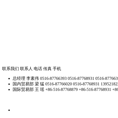
联系我们
联系人
电话
传真
手机
总经理
李素伟
0516-87766393
0516-87768931
0516-877663
国内贸易部
梁 猛
0516-87766020
0516-87768931
13952182
国际贸易部
王 瑶
+86-516-87768879
+86-516-87768931
+8
关于我们