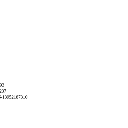
93
237
6-13952187310