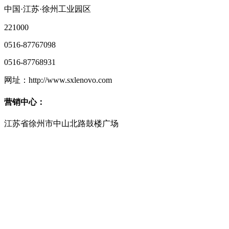
中国·江苏·徐州工业园区
221000
0516-87767098
0516-87768931
网址：http://www.sxlenovo.com
营销中心：
江苏省徐州市中山北路鼓楼广场