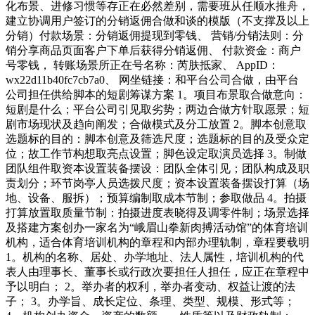
化布景、进修习惯等存正在必然差别，需要班从任顺水推舟，
建立协调用户签订的分销返佣合做和谈的模版（不支撑及以上
分销）付款场景：分销返佣提现到零钱、 营销/分销法则：分
销分享商品页面客户下单后获得分销返佣、 付款资金：商户
号零钱， 转账场景所正在号名称：芮肤抵家、 AppID：
wx22d11b40fc7cb7a0、 网坐链接：和平台公司合做，由平台
公司担任供给脚本的短剧筹谋方案 1。项目布景取合做意向：
短剧是什么；平台公司引见取劣势；两边合做方针取愿景；短
剧市场现状及趋向阐发；合做模式及分工放置 2。脚本创意取
选题标的目的：脚本创意及筛选尺度；选题标的目的及受众定
位；故工作节构想取亮点设置；脚色设定取演员选择 3。制做
团队组件取资本设置装备摆设：团队全体引见；团队构成及职
责划分；环节岗亭人员选拨尺度；资本设置装备摆设打算（场
地、设备、服拆）；预算编制取成本节制；参取做品 4。拍摄
打算放置取质量节制：拍摄进度表晓得及调零件制；场景选择
及搭建方案创办一家名为“峨眉山拳新肉搏活动馆”的体育培训
机构，适合体育培训机构的章程和内部办理轨制，章程要载明
1。机构的名称、居处、办学地址、法人属性，培训机构的代
表人由理事长、董事长或行政次要担任人担任，应正在章程中
予以明白； 2。举办者的权利，举办者变动、权益让渡的法
子； 3。办学旨、成长定位、条理、类型、规模、形式等；