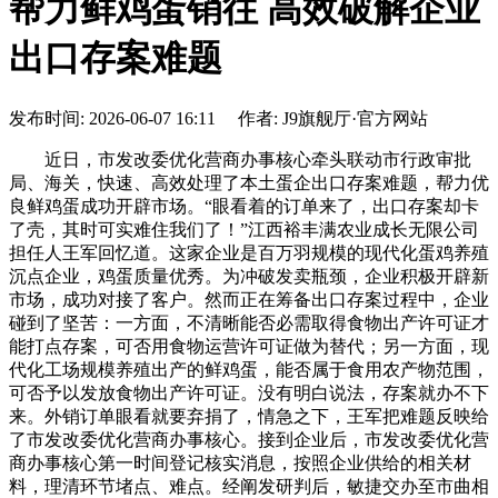
帮力鲜鸡蛋销往 高效破解企业
出口存案难题
发布时间: 2026-06-07 16:11 作者: J9旗舰厅·官方网站
近日，市发改委优化营商办事核心牵头联动市行政审批
局、海关，快速、高效处理了本土蛋企出口存案难题，帮力优
良鲜鸡蛋成功开辟市场。“眼看着的订单来了，出口存案却卡
了壳，其时可实难住我们了！”江西裕丰满农业成长无限公司
担任人王军回忆道。这家企业是百万羽规模的现代化蛋鸡养殖
沉点企业，鸡蛋质量优秀。为冲破发卖瓶颈，企业积极开辟新
市场，成功对接了客户。然而正在筹备出口存案过程中，企业
碰到了坚苦：一方面，不清晰能否必需取得食物出产许可证才
能打点存案，可否用食物运营许可证做为替代；另一方面，现
代化工场规模养殖出产的鲜鸡蛋，能否属于食用农产物范围，
可否予以发放食物出产许可证。没有明白说法，存案就办不下
来。外销订单眼看就要弃捐了，情急之下，王军把难题反映给
了市发改委优化营商办事核心。接到企业后，市发改委优化营
商办事核心第一时间登记核实消息，按照企业供给的相关材
料，理清环节堵点、难点。经阐发研判后，敏捷交办至市曲相