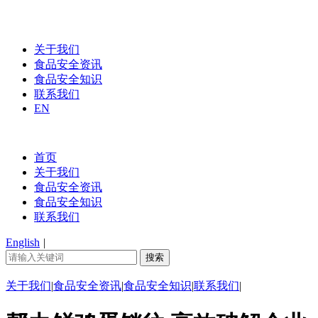
关于我们
食品安全资讯
食品安全知识
联系我们
EN
首页
关于我们
食品安全资讯
食品安全知识
联系我们
English
|
关于我们
|
食品安全资讯
|
食品安全知识
|
联系我们
|