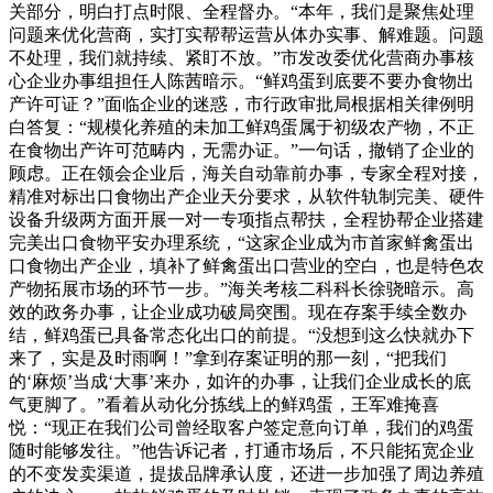
关部分，明白打点时限、全程督办。“本年，我们是聚焦处理
问题来优化营商，实打实帮帮运营从体办实事、解难题。问题
不处理，我们就持续、紧盯不放。”市发改委优化营商办事核
心企业办事组担任人陈茜暗示。“鲜鸡蛋到底要不要办食物出
产许可证？”面临企业的迷惑，市行政审批局根据相关律例明
白答复：“规模化养殖的未加工鲜鸡蛋属于初级农产物，不正
在食物出产许可范畴内，无需办证。”一句话，撤销了企业的
顾虑。正在领会企业后，海关自动靠前办事，专家全程对接，
精准对标出口食物出产企业天分要求，从软件轨制完美、硬件
设备升级两方面开展一对一专项指点帮扶，全程协帮企业搭建
完美出口食物平安办理系统，“这家企业成为市首家鲜禽蛋出
口食物出产企业，填补了鲜禽蛋出口营业的空白，也是特色农
产物拓展市场的环节一步。”海关考核二科科长徐骁暗示。高
效的政务办事，让企业成功破局突围。现在存案手续全数办
结，鲜鸡蛋已具备常态化出口的前提。“没想到这么快就办下
来了，实是及时雨啊！”拿到存案证明的那一刻，“把我们
的‘麻烦’当成‘大事’来办，如许的办事，让我们企业成长的底
气更脚了。”看着从动化分拣线上的鲜鸡蛋，王军难掩喜
悦：“现正在我们公司曾经取客户签定意向订单，我们的鸡蛋
随时能够发往。”他告诉记者，打通市场后，不只能拓宽企业
的不变发卖渠道，提拔品牌承认度，还进一步加强了周边养殖