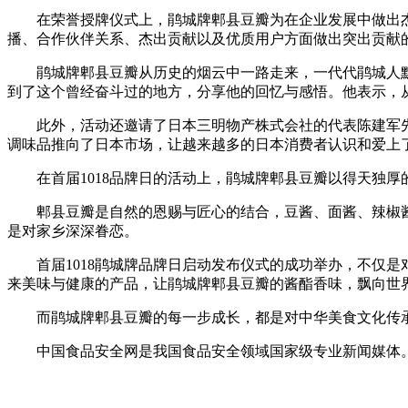
在荣誉授牌仪式上，鹃城牌郫县豆瓣为在企业发展中做出杰出
播、合作伙伴关系、杰出贡献以及优质用户方面做出突出贡献
鹃城牌郫县豆瓣从历史的烟云中一路走来，一代代鹃城人默
到了这个曾经奋斗过的地方，分享他的回忆与感悟。他表示，
此外，活动还邀请了日本三明物产株式会社的代表陈建军先
调味品推向了日本市场，让越来越多的日本消费者认识和爱上
在首届1018品牌日的活动上，鹃城牌郫县豆瓣以得天独厚
郫县豆瓣是自然的恩赐与匠心的结合，豆酱、面酱、辣椒酱
是对家乡深深眷恋。
首届1018鹃城牌品牌日启动发布仪式的成功举办，不仅是
来美味与健康的产品，让鹃城牌郫县豆瓣的酱酯香味，飘向世
而鹃城牌郫县豆瓣的每一步成长，都是对中华美食文化传承
中国食品安全网是我国食品安全领域国家级专业新闻媒体。