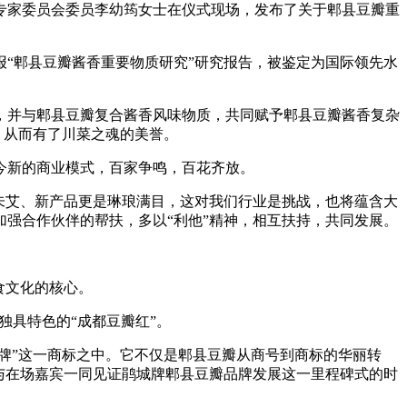
家委员会委员李幼筠女士在仪式现场，发布了关于郫县豆瓣重
报“郫县豆瓣酱香重要物质研究”研究报告，被鉴定为国际领先水
，并与郫县豆瓣复合酱香风味物质，共同赋予郫县豆瓣酱香复杂
，从而有了川菜之魂的美誉。
今新的商业模式，百家争鸣，百花齐放。
未艾、新产品更是琳琅满目，这对我们行业是挑战，也将蕴含大
强合作伙伴的帮扶，多以“利他”精神，相互扶持，共同发展。
。
食文化的核心。
独具特色的“成都豆瓣红”。
城牌”这一商标之中。它不仅是郫县豆瓣从商号到商标的华丽转
与在场嘉宾一同见证鹃城牌郫县豆瓣品牌发展这一里程碑式的时