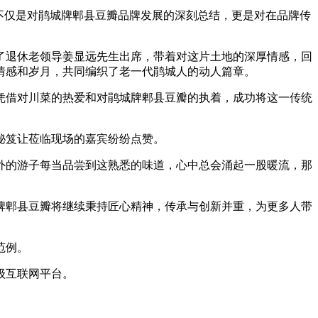
不仅是对鹃城牌郫县豆瓣品牌发展的深刻总结，更是对在品牌传
退休老领导姜显远先生出席，带着对这片土地的深厚情感，回
情感和岁月，共同编织了老一代鹃城人的动人篇章。
借对川菜的热爱和对鹃城牌郫县豆瓣的执着，成功将这一传统
秘笈让莅临现场的嘉宾纷纷点赞。
的游子每当品尝到这熟悉的味道，心中总会涌起一股暖流，那
牌郫县豆瓣将继续秉持匠心精神，传承与创新并重，为更多人带
范例。
级互联网平台。