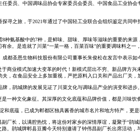
任委员、中国调味品协会专家委员会委员、中国食品工业协会专
探寻之旅，于2021年通过了中国轻工业联合会组织鉴定共同申
种氨基酸中的7种，是鲜味、甜味、厚味等滋味的重要的来源
刃有余。是造就了川菜“一菜一格，百菜百味”的重要调味料之一
成都圣恩生物科技股份有限公司董事长朱俊松在发言中表示如
于商业模式加速大变革的时代！新模式层出不穷、新品牌方兴
功夫，在食品安全上多加重视，严把原料入口关和产品出厂关，加
品牌，鹃城牌的发展见证了川菜文化与调味品产业的演变和进步
是一种文化象征。其深厚的文化底蕴和品牌价值，都是川味饮
淀和底蕴，已成为郫都区独具酱香的城市名片和地方特产，更是
钟伟昌副厂长，以满腔热忱，将这份对家乡的深情厚谊，凝聚于“鹃
展之路。鹃城牌郫县豆瓣今天特别邀请了钟伟昌副厂长出席活动，