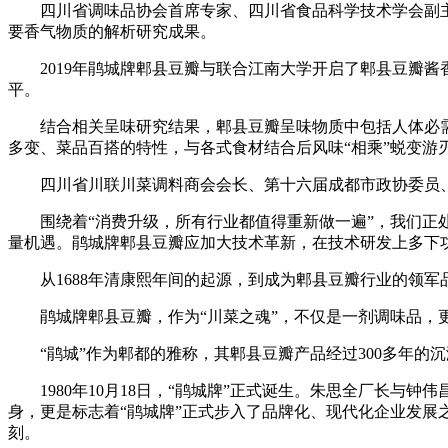
四川省调味品协会首席专家、四川省食品科学技术学会副主
要香气物质的解析研究成果。
2019年鹃城牌郫县豆瓣与联合江南大学开启了郫县豆瓣酱香
平。
结合相关呈味研究结果，郫县豆瓣呈味物质中包括人体必需8
多变、菜品百搭的特性，与各式食材结合后风味“相乘”蜕变游
四川省川联川菜调料商会会长、第十六届成都市政协委员、
围绕着“消费升级，所有行业都值得重新做一遍”，我们正处
量机遇。鹃城牌郫县豆瓣应加大技术革新，在技术研发上多下
从1688年清康熙年间的起源，到成为郫县豆瓣行业的领军
鹃城牌郫县豆瓣，作为“川菜之魂”，不仅是一剂调味品，更
“鹃城”作为郫都的雅称，其郫县豆瓣产品经过300多年的沉
1980年10月18日，“鹃城牌”正式诞生。朱思全厂长与
身，更是标志着“鹃城牌”正式步入了品牌化、现代化企业发
刻。