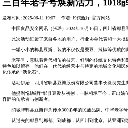
三百年老字号焕新活力，1018
发布时间: 2025-06-11 19:07 作者: J9旗舰厅·官方网站
中国食品安全网讯（张璐）2024年10月16日，四川省郫县豆
此次活动汇聚了来自各地的用户、行业协会代表和一大批媒
一罐小小的郫县豆瓣，装的不仅仅是蚕豆、辣椒等优质的原材
老字号，意味着世代相传的技艺、鲜明的传统文化特色和深
特色加以留存；他们在一代代的经营中与特定的地域文化和民
化传承的“活化石”。
活动伊始，四川省郫县豆瓣股份有限公司董事长徐良先生向
他提到“鹃城牌”郫县豆瓣从初创，一脉相承至今，正出嫡传，
容辞的传承者与创新者。
鹃城牌郫县豆瓣作为传承300多年的民族品牌、中华老字号
从过去的郫县到郫都、到成都，从四川到北京。从亚洲到欧