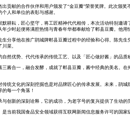
贡献的合作伙伴和用户颁发了“金豆瓣”荣誉奖牌。此次颁奖
的个人和单位的表彰与感谢。
默耕耘，匠心坚守，将工匠精神代代相传，本次活动特别邀请了
从年少时起便将满腔热情与青春年华都奉献给了郫县豆瓣。他用
生分享他在推广鹃城牌郫县豆瓣过程中的经验和心得。陈先生凭
了川菜。
的自然优势、代代传承的传统工艺、以及「匠心做好酱」的品质
三酱合一，融合发酵，成就了郫县豆瓣，酱中经典的美名。在外
对传统文化的深刻挖掘也是对品牌匠心的传承发展。未来，鹃城
界的每一个角落！
与创新的深刻诠释，它的成功，为老字号的复兴提供了生动的
是当前我国食品安全领域获得互联网新闻信息服务许可的国家