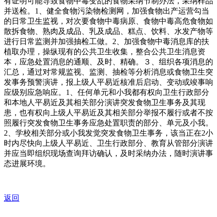
有证明可能导致食物中毒变乱的食物采纳节制办法，采纳样品
并送检。1、健全食物污染物检测网，加强食物出产运营勾当
的日常卫生监视，对次要食物中毒病原、食物中毒高危食物如
散拆食物、熟肉及成品、乳及成品、糕点、饮料、水发产物等
进行日常监测并加强抽检工做。2、加强食物中毒消息库的扶
植取办理，操纵现有的公共卫生收集，整合公共卫生消息资
本，应急处置消息的通顺、及时、精确。３、组织各项消息的
汇总，通过对常规监视、监测、抽检等分析消息或食物卫生突
发事务预警演讲，报上级人平易近核准后启动、变动或竣事响
应级别应急响应。1、任何单元和小我都有权向卫生行政部分
和本地人平易近及其相关部分演讲突发食物卫生事务及其现
患，也有权向上级人平易近及其相关部分举报不履行或者不按
照履行突发食物卫生事务应急处置职责的部分、单元及小我。
2、学校相关部分或小我发觉突发食物卫生事务，该当正在2小
时内尽快向上级人平易近、卫生行政部分、教育从管部分演讲
并应当即组织现场查询拜访确认，及时采纳办法，随时演讲事
态进展环境。
返回