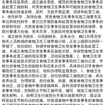
生事务应急系统，成立健全系统、规范的突发食物卫生事务应
急处置工做轨制，对突发食物卫生事务和可能发生的食物卫生
事务做出快速反映，及时、无效开展监测、演讲和处置工做。
4、依托科学，加强合做。突发食物卫生事务应急工做要充实
卑沉和依托科学，要注沉开展防备和处置突发食物卫生事务的
科研和培训，为突发食物卫生事务应急处置供给科技保障。各
部分要通力合做、资本共享，无效应对突发食物卫生事务。
1、成立校长为组长，分担副校长、总务从任、糊口办理员等
相关人员构成的食物卫生工做带领小组，正在上级部分的同一
带领下，担任组织、协调学校食物卫生突发事务应急处置工
做，并成立食物卫生突发事务应急批示部，并按照食物卫生突
发事务处置工做的现实需要，启动应急预案。2、食物卫生突
发事务应急批示部设立食物卫生突发事务防控工做办公室，学
校分担食物卫生的副校长和总务从任等，具体担任日常食物中
毒防控工做的营业指点、组织办理取监视查抄。3、食物卫生
突发事务应急批示部办公室，担任协调各工做组的工做，承办
各类会议、办理财富、担任收集、拾掇、阐发食物卫生突发事
务动态，设立食物中毒演讲德律风，及时演讲学校食物卫生突
发事务消息；控制防止节制工做环境，编写、报送工做消息等
相关材料。4、协帮卫生行政部分开展示场查询拜访，取证采
样及姑且节制办法的实施。对形成食物中毒突发事务的食物或