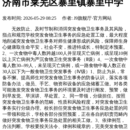
济南市莱芜区寨里镇寨里中学
发布时间: 2026-05-29 08:25 作者: J9旗舰厅·官方网站
无效防止、及时节制和消弭突发食物卫生事务及其风险，
指点和规范学校突发食物卫生事务的应急处置工做，最大程度
地削减突发食物卫生事务对师生健康形成的风险，保障师生身
心健康取生命平安，社会不变，推进特成长，特制定本预案。
2、一次食物中毒人数跨越100人并呈现灭亡病例，或呈现10例
以上灭亡病例为严沉食物卫生突发事务（Ⅱ级）4、一次食物中
毒人数30--99人，未呈现灭亡病例，或一路食物中毒人数正在
30人以下为一般食物卫生突发事务（Ⅳ级）1、防止为从，常
备不懈。提高师生对突发食物卫生事务的防备认识，落实各项
防备办法，做员、手艺、物资和设备的应急储蓄工做。对各类
可能激发突发食物卫生事务的环境要及时进行阐发、预警，做
到早发觉、早演讲、早处置。2、同一带领，分级担任。按照
突发食物卫生事务的范畴、性质和风险程度，对突发食物卫生
事务实行分级办理。校长担任突发食物卫生事务应急处置的同
一带领和批示，学校各部分按照预案，正在各自的职责范畴内
做好突发食物卫生事务应急处置的相关工做。3、依律例范，
办法判断。学校要按关法令、律例和规章的，完美突发食物卫