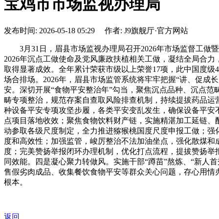
宝鸡市市场监视办理局
发布时间: 2026-05-18 05:29 作者: J9旗舰厅·官方网站
3月31日，眉县市场监视办理局召开2026年市场监督工做暨
2026年沉点工做使命及党风廉政扶植相关工做，凝结全局合
取得显著成效。全年累计荣获市级以上荣誉17项，此中国度级
场合排场。2026年，眉县市场监管系统将牢牢把握“讲、促
安。深切开展“食物平安整治年”勾当，聚焦沉点品种、沉点范
畴专项整治，规范存案自查取风险排查机制，持续提拔药品运
种设备平安专项攻坚步履，各类平安变乱发生，确保设备平安
点项目落地收效；聚焦食物饮料财产链，实施精湛加工延链、
动参取各级尺度制定，全力推进猕猴桃国度尺度申报工做；强
度和高效性；加强监管，峻厉整治不法加油坐点，强化散煤和
度；完美赞扬举报闭环办理机制，优化打点流程，提拔赞扬举
同效能。四是凝心聚力转做风。实施干部“蹲苗”熬炼、“新人
售假劣肉成品、收集餐饮食物平安等群众关心问题，存心用情办
根本。
返回