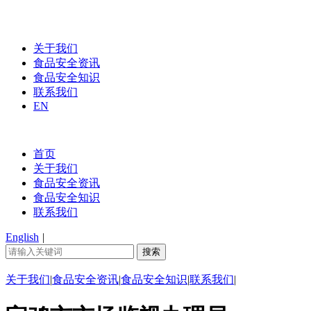
关于我们
食品安全资讯
食品安全知识
联系我们
EN
首页
关于我们
食品安全资讯
食品安全知识
联系我们
English
|
关于我们
|
食品安全资讯
|
食品安全知识
|
联系我们
|