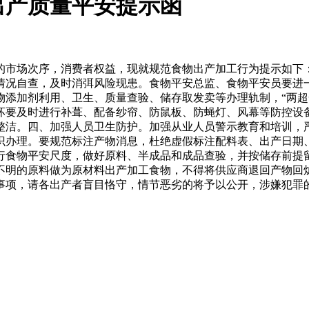
出产质量平安提示函
市场次序，消费者权益，现就规范食物出产加工行为提示如下：
情况自查，及时消弭风险现患。食物平安总监、食物平安员要进一
物添加剂利用、卫生、质量查验、储存取发卖等办理轨制，“两超
坏要及时进行补葺、配备纱帘、防鼠板、防蝇灯、风幕等防控设
整洁。四、加强人员卫生防护。加强从业人员警示教育和培训，
识办理。要规范标注产物消息，杜绝虚假标注配料表、出产日期
行食物平安尺度，做好原料、半成品和成品查验，并按储存前提
不明的原料做为原材料出产加工食物，不得将供应商退回产物回
事项，请各出产者盲目恪守，情节恶劣的将予以公开，涉嫌犯罪