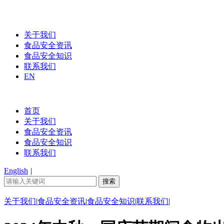
关于我们
食品安全资讯
食品安全知识
联系我们
EN
首页
关于我们
食品安全资讯
食品安全知识
联系我们
English
|
关于我们
|
食品安全资讯
|
食品安全知识
|
联系我们
|