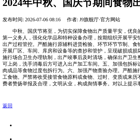
2024年中秋、国庆节期间食物
发布时间: 2026-07-06 08:16 作者: J9旗舰厅·官方网站
中秋、国庆节将至，为切实保障食物出产质量平安，优良的
第一义务人，强化化学品和特种设备办理，按期组织开展平安
出产过程管控。严酷施行原辅料进货检验、环节环节节制、食
开展厂区、车间、库房和设备等的查抄和管护，呈现破损或损
施行场合卫生办理轨制，出产竣事后及时清场，确保出产卫生
可上岗，洗手消毒后方可进入出产加工车间。五、加强包拆标
肉成品等食物过度包拆行为。六、加强产物查验办理。严酷施
工食物。严禁将收受接管食物原料或食物、过时、变质或来历
费者赞扬举报及合理，文明从业，构成舆情事务。对以上提示
返回
关于我们
食品安全资讯