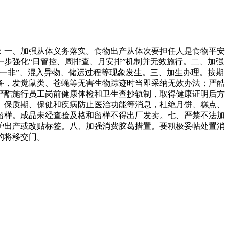
一、加强从体义务落实。食物出产从体次要担任人是食物平安
步强化“日管控、周排查、月安排”机制并无效施行。二、加强
一非”、混入异物、储运过程等现象发生。三、加生办理。按期
备，发觉鼠类、苍蝇等无害生物踪迹时当即采纳无效办法；严酷
严酷施行员工岗前健康体检和卫生查抄轨制，取得健康证明后方
、保质期、保健和疾病防止医治功能等消息，杜绝月饼、糕点、
留样。成品未经查验及格和留样不得出厂发卖。七、严禁不法加
炉出产或改贴标签。八、加强消费胶葛措置。要积极妥帖处置消
的将移交门。