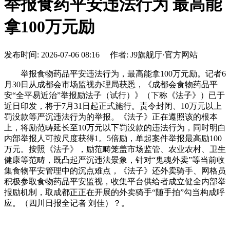
举报食药平安违法行为 最高能
拿100万元励
发布时间: 2026-07-06 08:16 作者: J9旗舰厅·官方网站
举报食物药品平安违法行为，最高能拿100万元励。记者6
月30日从成都会市场监视办理局获悉，《成都会食物药品平
安“全平易近治”举报励法子（试行）》（下称《法子》）已于
近日印发，将于7月31日起正式施行。责令封闭、10万元以上
罚没款等严沉违法行为的举报。《法子》正在遵照该的根本
上，将励范畴延长至10万元以下罚没款的违法行为，同时明白
内部举报人可按尺度获得1。5倍励，单起案件举报最高励100
万元。按照《法子》，励范畴笼盖市场监管、农业农村、卫生
健康等范畴，既凸起严沉违法景象，针对“鬼魂外卖”等当前收
集食物平安管理中的沉点难点，《法子》还外卖骑手、网格员
积极参取食物药品平安监视，收集平台供给者成立健全内部举
报励机制，取成都正正在开展的外卖骑手“随手拍”勾当构成呼
应。（四川日报全记者 刘佳）？。