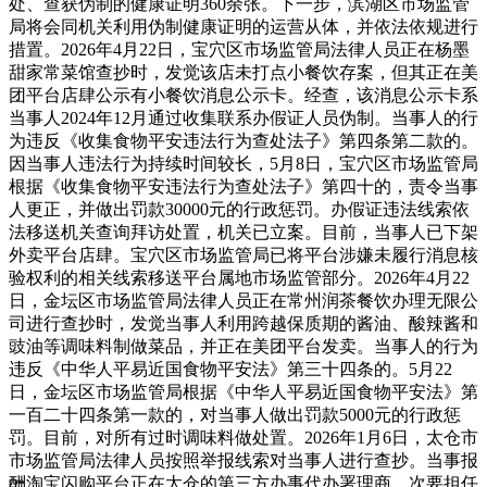
处、查获伪制的健康证明360余张。下一步，滨湖区市场监管
局将会同机关利用伪制健康证明的运营从体，并依法依规进行
措置。2026年4月22日，宝穴区市场监管局法律人员正在杨墨
甜家常菜馆查抄时，发觉该店未打点小餐饮存案，但其正在美
团平台店肆公示有小餐饮消息公示卡。经查，该消息公示卡系
当事人2024年12月通过收集联系办假证人员伪制。当事人的行
为违反《收集食物平安违法行为查处法子》第四条第二款的。
因当事人违法行为持续时间较长，5月8日，宝穴区市场监管局
根据《收集食物平安违法行为查处法子》第四十的，责令当事
人更正，并做出罚款30000元的行政惩罚。办假证违法线索依
法移送机关查询拜访处置，机关已立案。目前，当事人已下架
外卖平台店肆。宝穴区市场监管局已将平台涉嫌未履行消息核
验权利的相关线索移送平台属地市场监管部分。2026年4月22
日，金坛区市场监管局法律人员正在常州润茶餐饮办理无限公
司进行查抄时，发觉当事人利用跨越保质期的酱油、酸辣酱和
豉油等调味料制做菜品，并正在美团平台发卖。当事人的行为
违反《中华人平易近国食物平安法》第三十四条的。5月22
日，金坛区市场监管局根据《中华人平易近国食物平安法》第
一百二十四条第一款的，对当事人做出罚款5000元的行政惩
罚。目前，对所有过时调味料做处置。2026年1月6日，太仓市
市场监管局法律人员按照举报线索对当事人进行查抄。当事报
酬淘宝闪购平台正在太仓的第三方办事代办署理商，次要担任