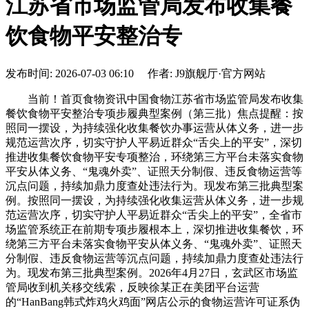
江苏省市场监管局发布收集餐
饮食物平安整治专
发布时间: 2026-07-03 06:10 作者: J9旗舰厅·官方网站
当前！首页食物资讯中国食物江苏省市场监管局发布收集
餐饮食物平安整治专项步履典型案例（第三批）焦点提醒：按
照同一摆设，为持续强化收集餐饮办事运营从体义务，进一步
规范运营次序，切实守护人平易近群众“舌尖上的平安”，深切
推进收集餐饮食物平安专项整治，环绕第三方平台未落实食物
平安从体义务、“鬼魂外卖”、证照天分制假、违反食物运营等
沉点问题，持续加鼎力度查处违法行为。现发布第三批典型案
例。按照同一摆设，为持续强化收集运营从体义务，进一步规
范运营次序，切实守护人平易近群众“舌尖上的平安”，全省市
场监管系统正在前期专项步履根本上，深切推进收集餐饮，环
绕第三方平台未落实食物平安从体义务、“鬼魂外卖”、证照天
分制假、违反食物运营等沉点问题，持续加鼎力度查处违法行
为。现发布第三批典型案例。2026年4月27日，玄武区市场监
管局收到机关移交线索，反映徐某正在美团平台运营
的“HanBang韩式炸鸡火鸡面”网店公示的食物运营许可证系伪