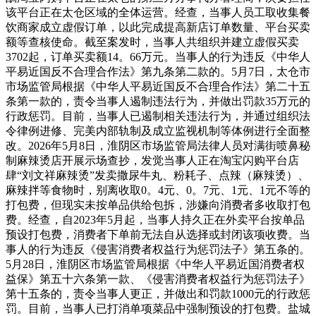
该平台正在太仓区域的全体运营。经查，当事人员工取收集餐
饮商家成立虚假订单，以此完成提高新店订单数量、平台买卖
额等查核使命。截至案发时，当事人共组织并建立虚假买卖
3702起，订单买卖额14。66万元。当事人的行为违反《中华人
平易近国反不合理合作法》第九条第二款的。5月7日，太仓市
市场监管局根据《中华人平易近国反不合理合作法》第二十五
条第一款的，责令当事人遏制违法行为，并做出罚款35万元的
行政惩罚。目前，当事人已遏制相关违法行为，并通过组织法
令律例进修、完美内部轨制及成立监视机制等体例进行全面整
改。2026年5月8日，淮阴区市场监管局法律人员对满街喷鼻秘
制麻辣烫店开展示场查抄，发觉当事人正在淘宝闪购平台店
肆“刘文祥麻辣烫”发卖撒尿牛丸、粉耗子、点辣（麻辣烫）、
麻辣拌等食物时，别离收取0。4元、0。7元、1元、1元不等的
打包费，但现实未按单品供给包拆，涉嫌向消费者多收取打包
费。经查，自2023年5月起，当事人持久正在外卖平台按单品
预设打包费，消费者下单前无法自从选择或封闭该项收费。当
事人的行为违反《侵害消费者权益行为惩罚法子》第五条的。
5月28日，淮阴区市场监管局根据《中华人平易近国消费者权
益保》第五十六条第一款、《侵害消费者权益行为惩罚法子》
第十五条的，责令当事人更正，并做出和罚款1000元的行政惩
罚。目前，当事人已打消单项菜品中强制预设的打包费。盐城