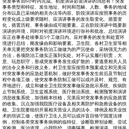
突发事务后6小时内完成。初度演讲必需演讲的消息有！突发
事务类型和特征、发生地址、时间和范畴、人数、事务的地域
分布以及已采纳的相关办法等内容。阶段演讲应按照事务的历
程变化或上级要求随时。应演讲事务的发生取变化、措置变
化，措置历程、事务缘由或可能要素。正在阶段演讲中既要新
演讲的环境，同时对初度演讲环境进行弥补和批改。总结演讲
应正在事务处竣事后5个工做日内。应对事务的发生和处置环
境进行总结，阐发缘由和影响要素。卫生院、各村卫生室等相
关单元要把突发事务防治工做做为的严沉使命，采纳强无力的
办法，各项防治工做实正落到实处。对不认实履行职责，大
意、玩忽职守，形成突发事务发生或扩散的，要逃查相关人员
的法令义务和行政义务。村卫生室应按照本预案成立和完美应
对突发事务的应急处置机制，做好突发事务发生前后及节制过
程中各项工做，使突发事务防制工做可以或许及时、规范、有
序地进行。成立和健全卫生院突发事做应急批示系统、疾病防
止节制系统、卫生监视系统、医疗救治系统、检测预警和演讲
消息收集系统，加强根本扶植，完美应对突发事务的应急措置
的收集。沉点加强我院医疗设备及相关离防护和急救设备的扶
植。卫生院要组织开展相关营业人员的法令、律例及相关业技
术的培训工做，使医疗卫生人员可以或许盲目恪守国度法律
例，控制各类突发事务病例的临特征、诊断取辨别诊断、尝试
室检测、医治道理、小我防护、消毒隔离、检测演讲、现场风