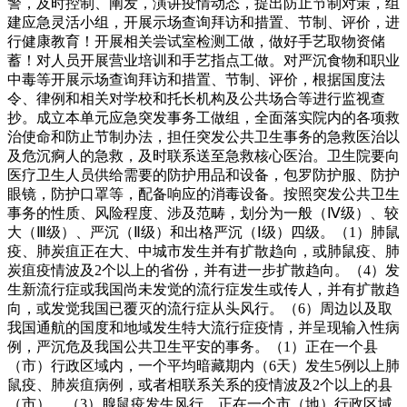
警，及时控制、阐发，演讲疫情动态，提出防止节制对策，组
建应急灵活小组，开展示场查询拜访和措置、节制、评价，进
行健康教育！开展相关尝试室检测工做，做好手艺取物资储
蓄！对人员开展营业培训和手艺指点工做。对严沉食物和职业
中毒等开展示场查询拜访和措置、节制、评价，根据国度法
令、律例和相关对学校和托长机构及公共场合等进行监视查
抄。成立本单元应急突发事务工做组，全面落实院内的各项救
治使命和防止节制办法，担任突发公共卫生事务的急救医治以
及危沉痾人的急救，及时联系送至急救核心医治。卫生院要向
医疗卫生人员供给需要的防护用品和设备，包罗防护服、防护
眼镜，防护口罩等，配备响应的消毒设备。按照突发公共卫生
事务的性质、风险程度、涉及范畴，划分为一般（Ⅳ级）、较
大（Ⅲ级）、严沉（Ⅱ级）和出格严沉（Ⅰ级）四级。（1）肺鼠
疫、肺炭疽正在大、中城市发生并有扩散趋向，或肺鼠疫、肺
炭疽疫情波及2个以上的省份，并有进一步扩散趋向。（4）发
生新流行症或我国尚未发觉的流行症发生或传人，并有扩散趋
向，或发觉我国已覆灭的流行症从头风行。（6）周边以及取
我国通航的国度和地域发生特大流行症疫情，并呈现输入性病
例，严沉危及我国公共卫生平安的事务。（1）正在一个县
（市）行政区域内，一个平均暗藏期内（6天）发生5例以上肺
鼠疫、肺炭疽病例，或者相联系关系的疫情波及2个以上的县
（市）。（3）腺鼠疫发生风行，正在一个市（地）行政区域