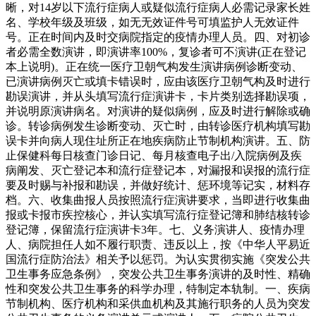
晰，对14岁以下流行症病人或疑似流行症病人必需记录家长姓
名、学校年级及班级，如无无效证件号可填监护人无效证件
号。正在时间内及时交病院指定的疫情办理人员。四、对初诊
者必需全数演讲，即演讲率100%，复诊者可不演讲(正在登记
本上说明)。正在统一医疗卫朝气构发生演讲病例诊断变动、
已演讲病例灭亡或填卡错误时，应由该医疗卫朝气构及时进行
勘误演讲，并从头填写流行症演讲卡，卡片类别选择勘误项，
并说明原演讲病名。对演讲的疑似病例，应及时进行解除或确
诊。转诊病例发生诊断变动、灭亡时，由转诊医疗机构填写勘
误卡并向病人现住址所正在地疾病防止节制机构演讲。五、防
止保健科每日核查门诊日记、每月核查电子出/入院病例及疾
病阐发、灭亡登记本和流行症登记本，对漏报和误报的流行症
要及时赐与补报和勘误，并做好统计、惩环境等记实，材料存
档。六、收集曲报人员按照流行症演讲要求，当即进行收集曲
报或卡报市疾控核心，并认实填写流行症登记簿和肺结核转诊
登记簿，保留流行症演讲卡3年。七、义务演讲人、疫情办理
人、病院担任人如不履行职责、违反以上，按《中华人平易近
国流行症防治法》相关予以惩罚。为认实贯彻实施《突发公共
卫生事务应急条例》，突发公共卫生事务演讲的及时性、精确
性和突发公共卫生事务的科学办理，特制定本轨制。一、疾病
节制机构、医疗机构和采供血机构及其施行职务的人员为突发