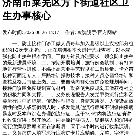
济南市莱芜区方下街道社区卫
生办事核心
发布时间: 2026-06-26 14:17 作者: J9旗舰厅·官方网站
一、防止接种门诊工做人员每年加入县级以上疾控部分组
织的1-2次专业培训，正在培训根本长进行营业查核，以不竭
强化防止接种根本学问、工做方针及办理要求，领会防止接种
的最新进展环境。二、按期开展培训，施行例会轨制，有打算
地进行营业进修，不竭提高营业手艺程度和工做质量。卡介苗
接种要固定专人，严酷培训操做技术；接种人员必需经培训和
查核及格后持证上岗。三、要自动向群众宣讲免疫规划学问，
接种门诊应免疫规划宣传材料，勤奋使免疫规划工做获得社会
的积极共同和支撑。二、义务疫谍报告人发觉甲类流行症和乙
类流行症中的肺炭、传染性型肺炎、脊髓灰质炎、人传染高致
病性的病人或疑似病人时，或发觉其他流行症和不明缘由疾病
暴发时及本市沉点办理的流行症，应于2小时内将流行症演讲
过收集演讲；对其他乙、丙类流行症病人、疑似病人和演讲的
流行症病原照顾者正在诊断后，应于24小时内进行收集演讲。
三、义务演讲人填写流行症演讲卡片应精确、完整、字体清