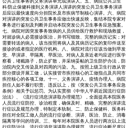
公共卫生事务的义务演讲单元或演讲人。五、病院公共卫生
科/防止保健科接到义务演讲人演讲的突发公共卫生事务演讲
后应以最快速度向分担院长及市疾病节制核心演讲。六、病院
对演讲的突发公共卫生事务应做出快速反映，集结本院专家对
事务进行鉴别及判断并启动本院突发公共卫生事务应急预案。
七、病院对因突发事务致病的人员供给医疗救护和现场救援，
对就诊病人必需接诊医治，并书写细致、完整的病历记实；对
需要转送的病人，该当按照将病人及其病历记实的复印件送至
接诊的或者指定的医疗机构。八、病院对流行症该当做到早发
觉、早演讲、早隔离、早医治。对病人及亲近者均应进行医学
察看，堵截路子，防止扩散，并采纳妥帖的卫生防护办法，防
治院内交叉传染及对四周的污染。九、按照上级卫生行政从管
部分摆设开展工做，认实接管市疾控核心的工做指点及共同市
疾控核心的各项工做。十一、义务演讲人、疫情办理人、病院
担任人如不履行职责、违反以上，按《突发公共卫生事务应急
条例》相关予以惩罚。为认实贯彻《中华人平易近国流行症防
治法》、《流行症消息演讲取办理规范》，全面提高本院医务
人员流行症防控、诊治程度，确保及时、精确、完整的演讲流
行症以及规范办理，特制定本轨制。二、防止保健科、医务科
担任对全院工做人员的流行症诊断、演讲、医治、防止、消毒
隔离等学问的培训。三、每年对本院医务人员进行两次以上流
行症防治法、流行症消息演讲取办理规范、流行症诊断尺度以