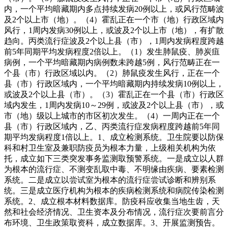
内，一个平均暗藏期内多点持续发病20例以上，或风行范畴波
及2个以上市（地）。（4）霍乱正在一个市（地）行政区域内
风行，1周内发病30例以上，或波及2个以上市（地），有扩散
趋向。丙类流行症波及2个以上县（市），1周内发病程度跨越
前5年同期平均发病程度2倍以上。（1）发生肺鼠疫、肺炭疽
病例，一个平均暗藏期内病例数未跨越5例，风行范畴正在一
个县（市）行政区域以内。（2）肺鼠疫发生风行，正在一个
县（市）行政区域内，一个平均暗藏期内持续发病10例以上，
或波及2个以上县（市）。（3）霍乱正在一个县（市）行政区
域内发生，1周内发病10～29例，或波及2个以上县（市），或
市（地）级以上城市的市区初次发生。（4）一周内正在一个
县（市）行政区域内，乙、丙类流行症发病程度跨越前5年同
期平均发病程度1倍以上。1、成立检测系统。卫生院要以防保
科和村卫生室及兼职防疫员为根本力量，上级相关机构为依
托，成立如下三类突发事务监测取预警系统。一是成立以人群
为根本的流行症、不测变乱取中毒、不明缘由疾病、要素检测
系统。二是成立以尝试室为根本的流行症尝试诊断和辨别系
统。三是成立医疗机构为根本的疾病检测系统和病院传染检测
系统。2、成立根本材料数据库。防疫科应收集当地生齿，天
然和社会经济情况、卫生资本及分布情况，流行症次要前言分
布环境、卫生政策取资科，成立数据库。3、开展监测预告。