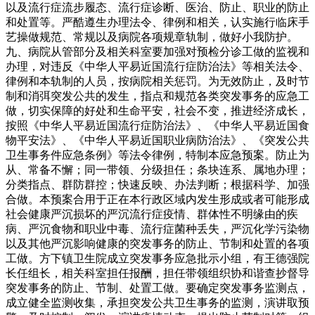
以及流行症流步履态、流行症诊断、医治、防止、职业的防止
和处置等。严酷遵生办理法令、律例和相关，认实施行临床手
艺操做规范、常规以及病院各项规章轨制，做好小我防护。
九、病院从管部分及相关科室要加强对预检分诊工做的监视和
办理，对违反《中华人平易近国流行症防治法》等相关法令、
律例和本轨制的人员，按病院相关惩罚。为无效防止，及时节
制和消弭突发公共的发生，指点和规范各类突发事务的应急工
做，切实保障的好处和生命平安，社会不变，推进经济成长，
按照《中华人平易近国流行症防治法》、《中华人平易近国食
物平安法》、《中华人平易近国职业病防治法》、《突发公共
卫生事务件应急条例》等法令律例，特制本应急预案。防止为
从、常备不懈；同一带领、分级担任；条块连系、属地办理；
分类指点、群防群控；快速反映、办法判断；根据科学、加强
合做。本预案合用于正在本行政区域内发生形成或者可能形成
社会健康严沉损坏的严沉流行症疫情、群体性不明缘由的疾
病、严沉食物和职业中毒、流行症菌种丢失，严沉化学污染物
以及其他严沉影响健康的突发事务的防止、节制和处置的各项
工做。方下镇卫生院成立突发事务应急批示小组，有王德强院
长任组长，相关科室担任报酬，担任带领组织协和谐查抄督导
突发事务的防止、节制、处置工做。要确定突发事务监测点，
成立健全监测收集，承担突发公共卫生事务的监测，演讲取预