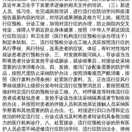
及近年来卫生手下发要求进修的相关文件的培训。（三）新进
人员、练习生、生完成岗前培训，进行流行症防治学问和疫谍
报告最新内容的培训，对培训成果测验及格方可上岗。规范流
行症预检、分诊工做，加强对流行症的办理，防止病院内交叉
传染，保障人平易近群众身体健康，按照《中华人平易近国流
行症防治法》和卫生部《医疗机构流行症预检分诊办理法子》
制定本轨制。二、流行症预检分诊点工做人员应按照流行症的
风行季候、风行特征，连系患者的症状、体征，有针对性地对
就诊患者进行预检分诊。三、对发烧和腹泻病人，导诊该当当
即将患者分诊至发抢手诊或肠诊，就诊竣事后，对接诊处采纳
需要的洁净消毒办法。四、发烧、腹泻门诊配备需要的防护用
品，按照尺度防止采纳防护办法，按照消毒规范严酷消毒，按
照《医疗废料办理条例》处置医疗废料。五、正在流行症风行
季候或接到上级部分发布特定流行症预警消息后，要按照规范
做好特定流行症的预检分诊工做。六、对呼吸道等特殊流行症
患者或者疑似患者，发抢手诊该当依法采纳隔离或者节制疾病
的办法，并按照对患者的伴随人员和其他亲近接触人员采纳医
学察看和其他需要的防止办法。七、对须进行归口办理和定点
收治的特定流行症，分诊点该当及时将患者转诊到具备救治能
力的医疗机构诊疗。八、处置接诊、流行症预检分诊的所有医
护人员必需不竭进修流行症防治学问、流行症防治法令、律例