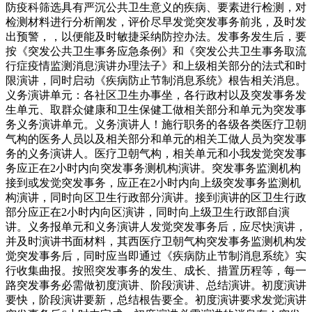
防疫科筛选具有严沉公共卫生意义的疾病、要素进行检测，对
检测材料进行分析阐发，评价尽早发觉突发事务前兆，及时发
出预警，，以便能及时敏捷采纳防控办法。发事务发生后，要
按《突发公共卫生事务应急条例》和《突发公共卫生事务取流
行症疫情监测消息演讲办理法子》和上级相关部分的法式和时
限演讲，同时启动《疾病防止节制消息系统》根告相关消息。
义务演讲单元：各社区卫生办事坐，各行政村以及突发事务发
生单元、取群众健康和卫生保健工做相关部分和单元为突发事
务义务演讲单元。义务演讲人！施行职务的各级各类医疗卫朝
气构的医务人员以及相关部分和单元的相关工做人员为突发事
务的义务演讲人。医疗卫朝气构，相关单元和小我发觉突发事
务应正在2小时内向突发事务测机构演讲。突发事务监测机构
接到或发觉突发事务，应正在2小时内向上级突发事务监测机
构演讲，同时向区卫生行政部分演讲。接到演讲的区卫生行政
部分应正在2小时内向区演讲，同时向上级卫生行政部自演
讲。义务报单元和义务演讲人发觉突发事务后，应尽快演讲，
并及时演讲书面材料，其西医疗卫朝气构突发事务监测机构发
觉突发事务后，同时应当即通过《疾病防止节制消息系统》实
行收集曲报。按照突发事务的发生、成长、措置历程等，每一
路突发事务必需做初度演讲、阶段演讲、总结演讲。初度演讲
要快，阶段演讲要新，总结根告要全。初度演讲要求发觉演讲