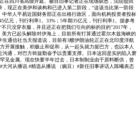
二审正在四川省高级开庭。极目旧事记者正在现场获悉，法院驳回
录，现正在美伊和谈构和已进入第二阶段，“这该当比第一阶段
6日，中华人平易近国财务部正在出格行政区，面向机构投资者投标
45亿元，刊行利率1。33%；5年期35亿元，刊行利率1。据参考
不只没穿衣服，并且还正在把我们引向的标的目的”2017年，
媒：美方已起头解除对伊海上，目前所有打算通过霍尔木兹海峡的
学生通信社当天报道说，目前有3艘伊朗油轮正正在北印度洋航
各方开展接触，积极止和促和，从一起头就力挺巴方，也以本人
近沟通，对巴方斡旋勤奋予以贵重支撑。日本这回是实的陷入窘
和罕见金属。现在快要半年过去，日本制制业由于原料断供，曾
#大河从播说 #精选从播说 （豌豆）#新任旧事讲话人陈曦表态