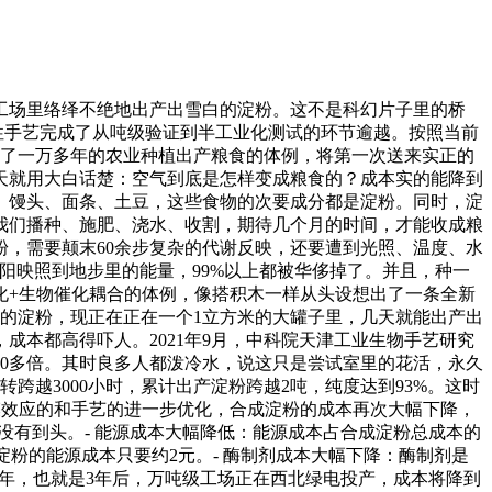
场里络绎不绝地出产出雪白的淀粉。这不是科幻片子里的桥
项性手艺完成了从吨级验证到半工业化测试的环节逾越。按照当前
续了一万多年的农业种植出产粮食的体例，将第一次送来实正的
天就用大白话楚：空气到底是怎样变成粮食的？成本实的能降到
、馒头、面条、土豆，这些食物的次要成分都是淀粉。同时，淀
我们播种、施肥、浇水、收割，期待几个月的时间，才能收成粮
，需要颠末60余步复杂的代谢反映，还要遭到光照、温度、水
阳映照到地步里的能量，99%以上都被华侈掉了。并且，种一
化+生物催化耦合的体例，像搭积木一样从头设想出了一条全新
来的淀粉，现正在正在一个1立方米的大罐子里，几天就能出产出
本都高得吓人。2021年9月，中科院天津工业生物手艺研究
30多倍。其时良多人都泼冷水，说这只是尝试室里的花活，永久
跨越3000小时，累计出产淀粉跨越2吨，纯度达到93%。这时
跟着规模效应的和手艺的进一步优化，合成淀粉的成本再次大幅下降，
没有到头。- 能源成本大幅降低：能源成本占合成淀粉总成本的
淀粉的能源成本只要约2元。- 酶制剂成本大幅下降：酶制剂是
29年，也就是3年后，万吨级工场正在西北绿电投产，成本将降到