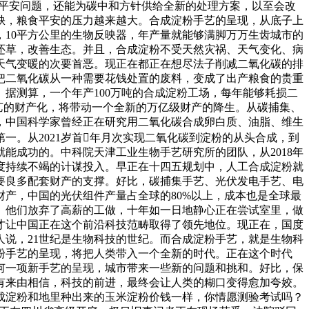
食平安问题，还能为碳中和方针供给全新的处理方案，以至会改
缺，粮食平安的压力越来越大。合成淀粉手艺的呈现，从底子上
10平方公里的生物反映器，年产量就能够满脚万万生齿城市的
还草，改善生态。并且，合成淀粉不受天然灾祸、天气变化、病
天气变暖的次要首恶。现正在都正在想尽法子削减二氧化碳的排
把二氧化碳从一种需要花钱处置的废料，变成了出产粮食的贵重
据测算，一个年产100万吨的合成淀粉工场，每年能够耗损二
手艺的财产化，将带动一个全新的万亿级财产的降生。从碳捕集、
，中国科学家曾经正在研究用二氧化碳合成卵白质、油脂、维生
。从2021岁首年月次实现二氧化碳到淀粉的从头合成，到
能成功的。中科院天津工业生物手艺研究所的团队，从2018年
国度持续不竭的计谋投入。早正在十四五规划中，人工合成淀粉就
要良多配套财产的支撑。好比，碳捕集手艺、光伏发电手艺、电
产，中国的光伏组件产量占全球的80%以上，成本也是全球最
。他们放弃了高薪的工做，十年如一日地静心正在尝试室里，做
才让中国正在这个前沿科技范畴取得了领先地位。现正在，国度
说，21世纪是生物科技的世纪。而合成淀粉手艺，就是生物科
粉手艺的呈现，将把人类带入一个全新的时代。正在这个时代
何一项新手艺的呈现，城市带来一些新的问题和挑和。好比，保
有来由相信，科技的前进，最终会让人类的糊口变得愈加夸姣。
成淀粉和地里种出来的玉米淀粉价钱一样，你情愿测验考试吗？