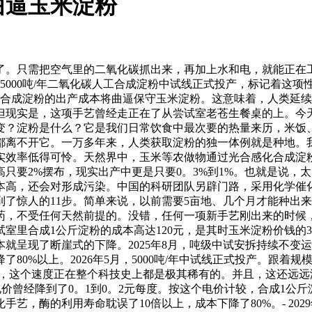
曲逼玉米淀粉
。只需把空气里的二氧化碳抓出来，再加上水和电，就能正在工
条5000吨/年二氧化碳人工合成淀粉中试线正式投产，标记着这
时合成淀粉的出产成本将曲逼保守玉米淀粉。这意味着，人类延
但现实是，这项手艺曾经走正在了从尝试室老苍生餐桌的上。今
变？淀粉是什么？它是我们日常饮食中最次要的热量来历，米饭
都离不开它。一万多年来，人类获取淀粉的独一体例就是种地。
实效率低得可怜。天然界中，玉米等农做物通过光合感化合成淀粉
只要2%摆布，现实出产中更是只要0。3%到1%。也就是说，太
本高，还会对形成污染。中国的科研团队另辟门路，采用化学催
到了惊人的11步。简单来说，以前需要5亩地、几个月才能种出
，不受任何天然前提的。没错，任何一项新手艺刚出来的时候，成
室里合成1公斤淀粉的成本高达120元，是其时玉米淀粉价钱的
呈现了断崖式的下降。2025年8月，吨级中试安拆持续不变运转
下降了80%以上。2026年5月，5000吨/年中试线正式投产。
%，这个速度正在整个科技史上都是极其稀有的。并且，这还远远
电价曾经降到了0。1到0。2元每度。按这个电价计较，合成1公斤
艺，酶的利用寿命耽误了10倍以上，成本下降了80%。- 20