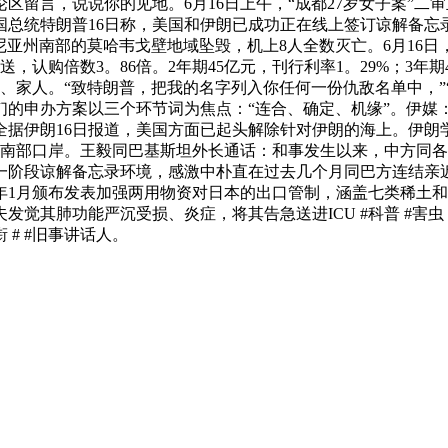
区留言，说说你的见地。6月16日上午，“成都27岁女子案”
总统特朗普16日称，美国和伊朗已成功正在线上签订谅解备忘
利福尼亚州南部的莫哈韦戈壁地域坠毁，机上8人全数灭亡。6月1
送，认购倍数3。86倍。2年期45亿元，刊行利率1。29%；3年期
、家人。“致特朗普，把我的名字列入你任何一份仇敌名单中，”“
他们的申办方案以三个环节词为焦点：“连合、确定、机缘”。伊
全据伊朗16日报道，美国方面已起头解除针对伊朗的海上。伊朗
朗南部口岸。王毅同巴基斯坦外长通话：和事发生以来，中方同
一阶段谅解备忘录环境，感激中朴直在过去几个月同巴方连结亲
6年1月颁布发表加强两用物资对日本的出口管制，涵盖七类稀土
觉其肺功能严沉受损、炎症，将其告急送进ICU #科普 #害虫 
 # #旧事讲话人。