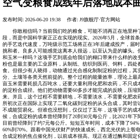
空气变粮食成线年后落地成本
发布时间: 2026-06-20 19:38 作者: J9旗舰厅·官方网站
你敢相信吗？当前我们吃的粮食，可能不消再正在地里种了
段，而是中国科学家正正在实现的现实。2026年5月，全球首
的手艺迭代速度，万吨级示范工场将正在3年后建成投产，届
挑和者。良多人可能感觉这离本人很远，以至认为是的噱头。
和玉米一样吗？这项手艺到底会给我们的糊口带来什么样的改
粉也是最主要的工业原料，从制纸、纺织到医药、饲料，四处
食。但很少有人晓得，动物通过光合感化制制淀粉的过程，其
分、土壤等各类天然前提的。整个过程的能量效率，理论上最高
亩玉米需要耗损几百吨水，还要大量利用化肥和农药，不只成
的淀粉合成径。他们把动物需要60多步才能完成的反映，压缩
来。并且，这个过程不需要耕地，不需要淡水，不需要化肥农药
所初次正在国际上实现了二氧化碳到淀粉的从头合成，其时尝试
不成能贸易化。但谁也没想到，仅仅过了五年，这项手艺的成本就
候，合成淀粉的成本曾经降到了20到30元每公斤，比2021年
目前曾经降到了约7元每公斤。短短五年时间，成本下降了94
60%到70%。跟着中国光伏财产的快速成长，西北光伏的上彀
合成淀粉的焦点催化剂，以前成本很高。现正在通过酶和固定化手