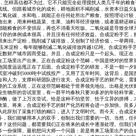
义，怎样高估都不为过。它不只能完全处理搅扰人类几千年的粮
是底线。但跟着城市化的成长，耕地面积不竭削减，水资本日益欠
二氧化碳、水和电，就能正在任何处所出产粮食。按照理论计较，
放出来，用来种植蔬菜、生果、油料等经济做物，或者退耕还林
都能粮食的不变供应，再也不消看天吃饭。二氧化碳是导致全球
封存的体例成本很高，并且没有任何经济效益。合成淀粉手艺，
来出产淀粉，既削减了碳排放，又创制了经济价值，一举两得。
保守玉米淀粉，每年能够削减二氧化碳排放跨越1亿吨。合成淀粉
无数财产城市因而受益。并且，合成淀粉只是一个起头。现正在
工场里出产出来。正在合成淀粉这个范畴，中国是绝对的世界第一
其他国度远远甩正在了后面。合成淀粉手艺的研发，不是一朝一夕就
尝试室冲破到5000吨中试线投产，又用了五年时间。这背后，是
金和人力，支撑科研团队进行攻关。合成淀粉手艺的财产化，需
整的工业系统，正在这些范畴都处于世界领先地位。出格是光伏财
业生物所的尝试室里，有一群平均春秋只要30多岁的年轻科学家
种酶，做了上万次尝试。恰是这种不怕坚苦、怯于立异的拼搏，
政策。将来，合成淀粉手艺的财产化历程将会进一步加快。良多人
从此辞别了采集打猎的糊口，进入了文明时代。而今天，合成淀
斗，我们能够用本人的双手，创制出我们需要的一切。当然，任
样？这些问题，都需要我们正在将来的成长中逐渐处理。但我们
多一份保障。最初想问大师一个问题：若是将来工场里出产的合