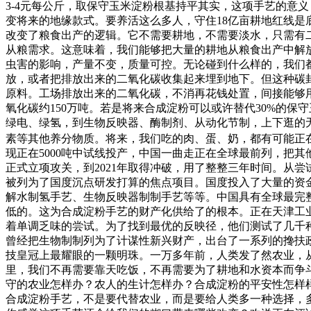
3-4元每公斤，取保守玉米淀粉根基持平其实，这项手艺的意
变将来的地缘款式。要养活这么多人，守住18亿亩耕地红线
改变了粮食出产的逻辑。它不需要耕地，不需要淡水，只需有
从粮需求。这意味着，我们能够把大量的耕地从粮食出产中解
虫害的影响，产量不变，质量可控。无论碰到什么样的，我们
放，或者把排放出来的二氧化碳收集起来埋到地下。但这种碳
原料。工场排放出来的二氧化碳，不消再花钱处置，间接能够用
氧化碳约150万吨。若是将来合成淀粉可以或许替代30%的
绿电、绿氢，到生物反映器、酶制剂、从动化节制，上下逛的
素等其他养分物质。将来，我们吃的肉、蛋、奶，都有可能正在
现正在5000吨中试线投产，中国一曲走正在全球最前列，把
正式立项攻关，到2021年取得冲破，用了整整三年时间。从
被列为了国度沉点研发打算的焦点项目。国度投入了大量的资
解水制氢手艺、生物反映器制制手艺等等。中国具有全球最完
低的。这为合成淀粉手艺的财产化供给了的根本。正在天津工
着单调乏味的尝试。为了找到最优的反映径，他们测试了几千
曾经把生物制制列为了计谋性新兴财产，出台了一系列的搀扶
技皇冠上最耀眼的一颗明珠。一万多年前，人类发了然农业，
里，我们不再需要靠天吃饭，不再需要为了耕地和水资本而争
守的农业怎样办？农人的生计怎样办？合成淀粉的平安性怎样
合成淀粉手艺，不是要代替农业，而是要给人类多一种选择，