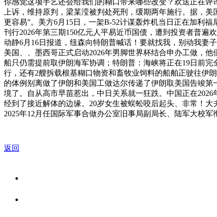
你感觉这项手艺还会给我们的糊口带来哪些改变？欢送正在评论
上诉，维持原判，梁某滢被判处死刑，缓期两年施行。据，美国
更容易”。美方6月15日，一架B-52计谋轰炸机当日正在加
刊行2026年第三期150亿元人平易近币国债，遭到投资者普遍欢
动静6月16日报道，纽森向特朗普喊话！要就找我，别动我妻子
美国、、墨西哥正式启动2026年男脚世界杯结合申办工做，
船只仍需提前取伊朗海军协调；特朗普：海峡将正在19日前完
行，还有2艘拆载根基糊口物资和畜牧业饲料的船舶正驶往伊
的体例别离做了伊朗和美国工做达尔传递了伊朗取美国告竣第
境了。自从高市早苗惹出，中日关系就一狂跌。中国正在202
经到了接近解体的边缘。20岁女生被蜈蚣咬后起头、非常！大夫发
2025年12月任国际军事合做办公室旧事局副局长、陆军大校军衔
返回
关于我们
食品安全资讯