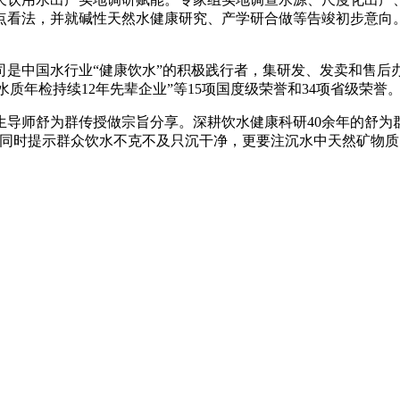
点看法，并就碱性天然水健康研究、产学研合做等告竣初步意向
司是中国水行业“健康饮水”的积极践行者，集研发、发卖和售后
水质年检持续12年先辈企业”等15项国度级荣誉和34项省级荣誉
师舒为群传授做宗旨分享。深耕饮水健康科研40余年的舒为群
；同时提示群众饮水不克不及只沉干净，更要注沉水中天然矿物