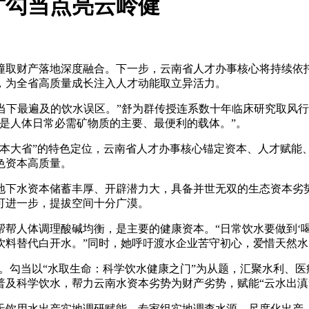
才勾当点亮云岭健
财产落地深度融合。下一步，云南省人才办事核心将持续依托
，为全省高质量成长注入人才动能取立异活力。
当下最遍及的饮水误区。”舒为群传授连系数十年临床研究取风
是人体日常必需矿物质的主要、最便利的载体。”。
大省”的特色定位，云南省人才办事核心锚定资本、人才赋能
色资本高质量。
地下水资本储蓄丰厚、开辟潜力大，具备并世无双的生态资本劣
可进一步，提拔空间十分广漠。
人体调理酸碱均衡，是主要的健康资本。“日常饮水要做到‘喝
饮料替代白开水。”同时，她呼吁渡水企业苦守初心，爱惜天然
。勾当以“水取生命：科学饮水健康之门”为从题，汇聚水利、
及科学饮水，帮力云南水资本劣势为财产劣势，赋能“云水出滇
饮用水出产实地调研赋能。专家组实地调查水源、尺度化出产