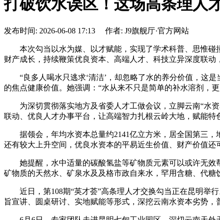
打破饮水误区！这场高条理人
发布时间: 2026-06-08 17:13 作者: J9旗舰厅·官方网站
本次勾当以水为媒、以才赋能，实现了学术科普、思惟碰撞取
财产成长，持续鞭策优良资本、高端人才、科技立异深度联动
“良多人喝水只逃求‘清洁’，却忽略了水的养分价值，这是
的焦点健康价值。她强调：“水从来不只是简单的补水溶剂，更
为深切贯彻落实地方及省委人才工做会议，立脚云南“水资本
联动、优良人才办事平台，让高端智力扎根云岭大地，赋能特
据领会，年均水资本总量约2141亿立方米，居全国第三，
还有较大上升空间，优良水资本的平易近生价值、财产价值还
她提醒，水中适量的碳酸氢盐等矿物质元素可以或许无效帮帮
矿物质的天然水、矿泉水及及格市政自来水，罕用含糖、代糖
近日，第108期“英才荟”高条理人才交换勾当正在昆明举行
旨宣讲、圆桌研讨、实地赋能等形式，深挖云南水资本劣势，普
6月6日，专家团队走进昆明七甸工业园区，深切云南天外天