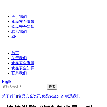
关于我们
食品安全资讯
食品安全知识
联系我们
EN
首页
关于我们
食品安全资讯
食品安全知识
联系我们
English
|
关于我们
|
食品安全资讯
|
食品安全知识
|
联系我们
|