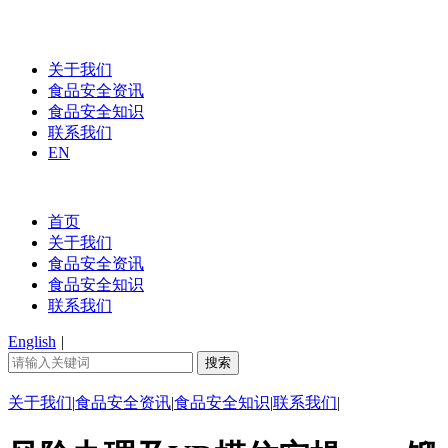
关于我们
食品安全资讯
食品安全知识
联系我们
EN
首页
关于我们
食品安全资讯
食品安全知识
联系我们
English
|
关于我们
|
食品安全资讯
|
食品安全知识
|
联系我们
|