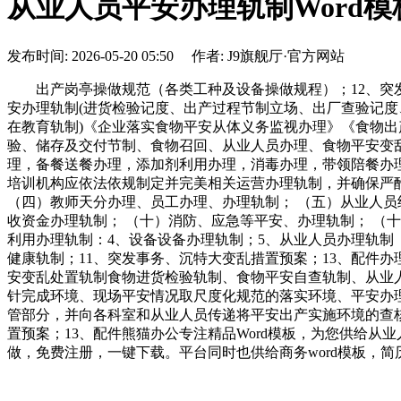
从业人员平安办理轨制Word模
发布时间: 2026-05-20 05:50 作者: J9旗舰厅·官方网站
出产岗亭操做规范（各类工种及设备操做规程）；12、突发事
安办理轨制(进货检验记度、出产过程节制立场、出厂查验记
在教育轨制)《企业落实食物平安从体义务监视办理》《食物
验、储存及交付节制、食物召回、从业人员办理、食物平安变
理，备餐送餐办理，添加剂利用办理，消毒办理，带领陪餐办
培训机构应依法依规制定并完美相关运营办理轨制，并确保严酷
（四）教师天分办理、员工办理、办理轨制； （五）从业人员
收资金办理轨制； （十）消防、应急等平安、办理轨制； （
利用办理轨制：4、设备设备办理轨制；5、从业人员办理轨制
健康轨制；11、突发事务、沉特大变乱措置预案；13、配件
安变乱处置轨制食物进货检验轨制、食物平安自查轨制、从业
针完成环境、现场平安情况取尺度化规范的落实环境、平安办
管部分，并向各科室和从业人员传递将平安出产实施环境的查
置预案；13、配件熊猫办公专注精品Word模板，为您供给从
做，免费注册，一键下载。平台同时也供给商务word模板，简历w