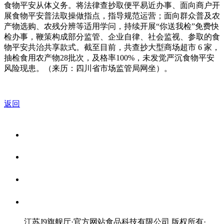
食物平安从体义务。将法律查抄取便平易近办事、面向商户开
展食物平安普法取操做指点，指导规范运营；面向群众普及农
产物选购、农残分辨等适用学问，持续开展“你送我检”免费快
检办事，鞭策构成部分监管、企业自律、社会监视、参取的食
物平安共治共享款式。截至目前，共查抄大型商场超市 6 家，
抽检食用农产物28批次，及格率100%，未发觉严沉食物平安
风险现患。（来历：四川省市场监管局网坐）。
返回
关于我们
食品安全资讯
食品安全知识
联系我们
江苏J9旗舰厅·官方网站食品科技有限公司 版权所有
·