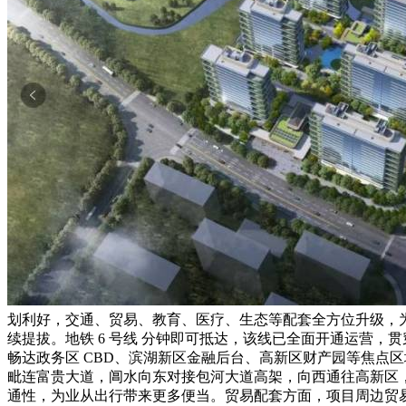
划利好，交通、贸易、教育、医疗、生态等配套全方位升级，为业从
续提拔。地铁 6 号线 分钟即可抵达，该线已全面开通运营，贯穿包
畅达政务区 CBD、滨湖新区金融后台、高新区财产园等焦点
毗连富贵大道，阊水向东对接包河大道高架，向西通往高新区
通性，为业从出行带来更多便当。贸易配套方面，项目周边贸易资