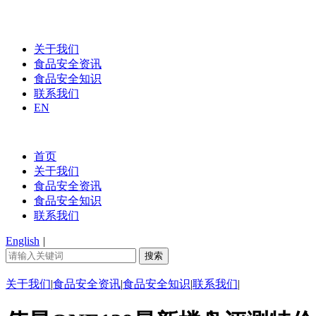
关于我们
食品安全资讯
食品安全知识
联系我们
EN
首页
关于我们
食品安全资讯
食品安全知识
联系我们
English
|
关于我们
|
食品安全资讯
|
食品安全知识
|
联系我们
|