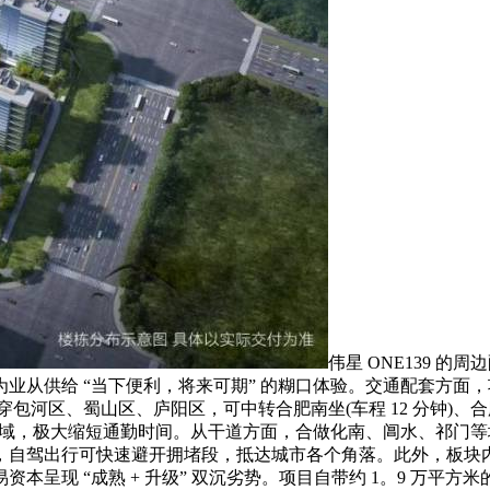
伟星 ONE139 
供给 “当下便利，将来可期” 的糊口体验。交通配套方面，项目坐
河区、蜀山区、庐阳区，可中转合肥南坐(车程 12 分钟)、合肥火车
区域，极大缩短通勤时间。从干道方面，合做化南、阊水、祁门
，自驾出行可快速避开拥堵段，抵达城市各个角落。此外，板块
本呈现 “成熟 + 升级” 双沉劣势。项目自带约 1。9 万平