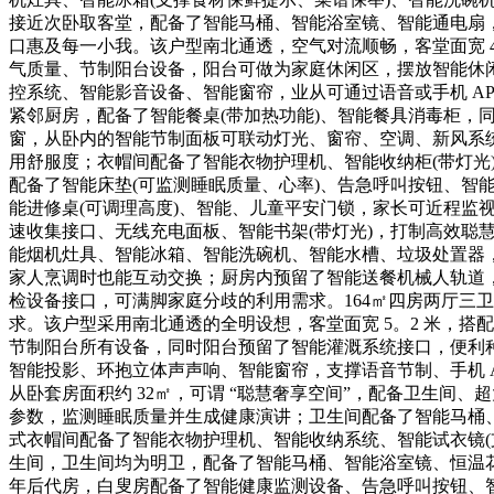
接近次卧取客堂，配备了智能马桶、智能浴室镜、智能通电扇，
口惠及每一小我。该户型南北通透，空气对流顺畅，客堂面宽 4。
气质量、节制阳台设备，阳台可做为家庭休闲区，摆放智能休闲
控系统、智能影音设备、智能窗帘，业从可通过语音或手机 APP
紧邻厨房，配备了智能餐桌(带加热功能)、智能餐具消毒柜，
窗，从卧内的智能节制面板可联动灯光、窗帘、空调、新风系
用舒服度；衣帽间配备了智能衣物护理机、智能收纳柜(带灯光)
配备了智能床垫(可监测睡眠质量、心率)、告急呼叫按钮、智能
能进修桌(可调理高度)、智能、儿童平安门锁，家长可近程监
速收集接口、无线充电面板、智能书架(带灯光)，打制高效聪
能烟机灶具、智能冰箱、智能洗碗机、智能水槽、垃圾处置器
家人烹调时也能互动交换；厨房内预留了智能送餐机械人轨道
检设备接口，可满脚家庭分歧的利用需求。164㎡四房两厅三
求。该户型采用南北通透的全明设想，客堂面宽 5。2 米，搭配
节制阳台所有设备，同时阳台预留了智能灌溉系统接口，便利种
智能投影、环抱立体声声响、智能窗帘，支撑语音节制、手机 
从卧套房面积约 32㎡，可谓 “聪慧奢享空间”，配备卫生
参数，监测睡眠质量并生成健康演讲；卫生间配备了智能马桶、
式衣帽间配备了智能衣物护理机、智能收纳系统、智能试衣镜(支
生间，卫生间均为明卫，配备了智能马桶、智能浴室镜、恒温
年后代房，白叟房配备了智能健康监测设备、告急呼叫按钮、