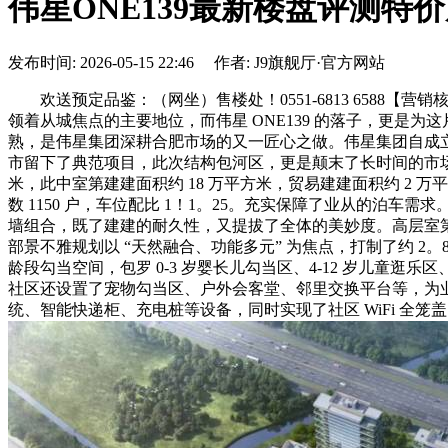
伟星ONE139最新楼盘评测特
发布时间: 2026-05-15 22:46 作者: J9旗舰厅·官方网站
欢送预定品鉴：（网坐）售楼处！0551-6813 6588【
领着从城焦点的主要地位，而伟星 ONE139 的落子，更
熟，是伟星集团深耕合肥市场的又一匠心之做。伟星集团自成立
市留下了典范项目，此次结构包河区，更是颠末了长时间的市场调
米，此中室第建建面积约 18 万平方米，贸易建建面积约 2 万平
数 1150 户，车位配比 1！1。25。充实保障了业从的泊
墙组合，既了建建的耐久性，又提拔了全体的美妙度。高层室第层
部景不雅规划以 “天然融合、功能多元” 为焦点，打制了约 
龄段勾当空间，包罗 0-3 岁婴长儿勾当区、4-12 岁儿
社区还设置了宠物勾当区、户外会客堂、邻里交换平台等，为
统、智能快递柜、充电桩等设备，同时实现了社区 WiFi 全