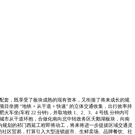
的周边配套，既享受了板块成熟的现有资本，又衔接了将来成长的规
拥 “地铁 + 从干道 + 快速” 的立体交通收集，出行效率持
坐(车程 22 分钟)，并取地铁 1、2、3、4 号线 分钟内可
等城市从干道环抱，合做化南向北中转政务区天鹅湖板块，向南
内规划的祁门西延工程即将动工，将来将进一步提拔区域交通灵
方米的社区贸易，打算引入大型连锁超市、生鲜卖场、品牌餐饮、社