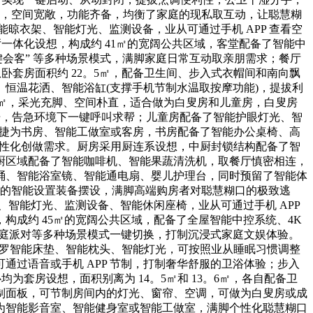
想，空间宽敞，功能齐备，均衡了家庭的现私取互动，让聪慧糊
智能晾衣架、智能灯光、监测设备，业从可通过手机 APP 查看空
一体化设想，构成约 41㎡的宽阔公共区域，客堂配备了智能中
一键会客” 等多种场景模式，满脚家庭日常互动取亲朋需求；餐厅
卧套房面积约 22。5㎡，配备卫生间、步入式衣帽间和南向飘
恒温花洒、智能浴缸(支撑手机节制水温取按摩功能)，提拔利
。8㎡，采光充脚、空间朴直，适合做为白叟房和儿童房，白叟房
数据，告急环境下一键呼叫求帮；儿童房配备了智能护眼灯光、智
可矫捷为书房、智能工做室或客房，书房配备了智能办公桌椅、高
脚个性化创做需求。厨房采用厨连系设想，中厨封锁结构配备了智
厨区域配备了智能咖啡机、智能果蔬清洗机，取餐厅慎密相连，
桶、智能浴室镜、智能通电扇、婴儿护理台，同时预留了智能体
取的智能设置装备摆设，满脚高端购房者对聪慧糊口的极致逃
架、智能灯光、监测设备、智能休闲座椅，业从可通过手机 APP
成约 45㎡的宽阔公共区域，配备了全屋智能中控系统、4K
家庭派对等多种场景模式一键切换，打制沉浸式家庭文娱体验。
，包罗智能床垫、智能枕头、智能灯光，可按照业从睡眠习惯调整
过语音或手机 APP 节制，打制奢华舒服的卫浴体验；步入
套房设想，面积别离为 14。5㎡和 13。6㎡，各自配备卫
制面板，可节制房间内的灯光、窗帘、空调，可做为白叟房或成
为智能影音室、智能健身室或智能工做室，满脚个性化聪慧糊口