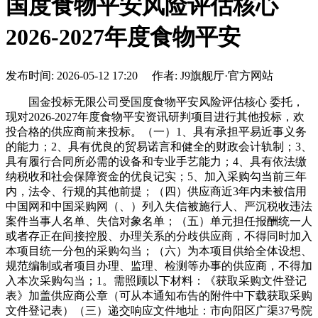
国度食物平安风险评估核心
2026-2027年度食物平安
发布时间: 2026-05-12 17:20 作者: J9旗舰厅·官方网站
国金投标无限公司受国度食物平安风险评估核心 委托，
现对2026-2027年度食物平安资讯研判项目进行其他投标，欢
投合格的供应商前来投标。（一）1、具有承担平易近事义务
的能力；2、具有优良的贸易诺言和健全的财政会计轨制；3、
具有履行合同所必需的设备和专业手艺能力；4、具有依法缴
纳税收和社会保障资金的优良记实；5、加入采购勾当前三年
内，法令、行规的其他前提；（四）供应商近3年内未被信用
中国网和中国采购网（、）列入失信被施行人、严沉税收违法
案件当事人名单、失信对象名单；（五）单元担任报酬统一人
或者存正在间接控股、办理关系的分歧供应商，不得同时加入
本项目统一分包的采购勾当；（六）为本项目供给全体设想、
规范编制或者项目办理、监理、检测等办事的供应商，不得加
入本次采购勾当；1。需照顾以下材料：《获取采购文件登记
表》加盖供应商公章（可从本通知布告的附件中下载获取采购
文件登记表）（三）递交响应文件地址：市向阳区广渠37号院