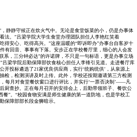
”，静静守候正在炊火气中。无论是食堂饭菜的小，仍是办事体
看法。”吕梁学院大学生食堂办理团队担任人李艳红笑着
得安心、吃得高兴。”这座温暖的“即诉即办”办事台自客岁十
件件有回音、事事有下落。安步正在学校餐厅里，细心的人会发
联系，三分钟必达”的许诺牌，不只是一句标语，更是办事立场
。”吕梁学院后勤保障部饮食核心担任人李锋引见道。走进餐厅库
开投标遴选了21家优良供应商，实行‘统购统供’，从泉源上
步抽检，检测演讲及时上传。此外，学校还按期邀请第三方检测
，每月对食堂餐饮窗口进行评比，并实行‘一票否决制’——凡
切后厨查抄。正在每月召开的安排会上，后勤带领班子、餐饮公
西餐”。“校园食物安满是师生健康的第一道防地，也是学校工
后勤保障部部长段金狮暗示。